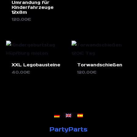
Umrandung für
Kinderfahrzeuge
12x8m
120.00
€
XXL Legobausteine
Torwandschießen
40.00
€
120.00
€
PartyParts