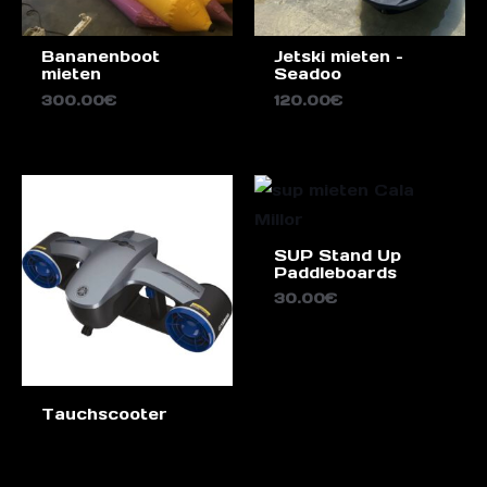
Bananenboot
Jetski mieten –
mieten
Seadoo
300.00
€
120.00
€
SUP Stand Up
Paddleboards
30.00
€
Tauchscooter