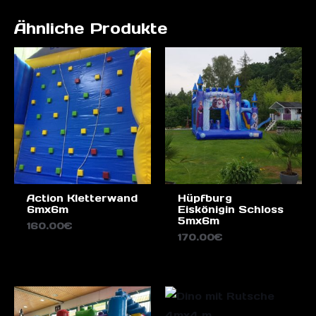
Ähnliche Produkte
Action Kletterwand
Hüpfburg
6mx6m
Eiskönigin Schloss
5mx6m
160.00
€
170.00
€