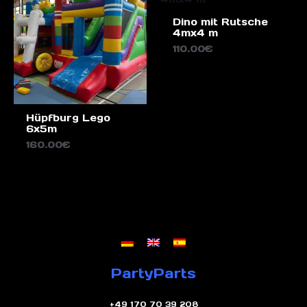
Dino mit Rutsche
4mx4 m
110.00
€
Hüpfburg Lego
6x5m
160.00
€
PartyParts
+49 170 70 39 208