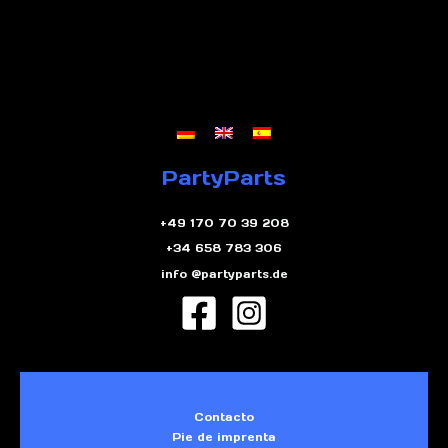
PartyParts
+49 170 70 39 208
+34 658 783 306
info @partyparts.de
Contacto
Pie de imprenta