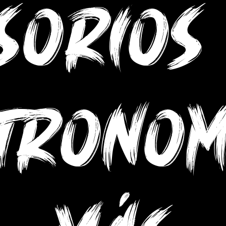
sorios
tronom