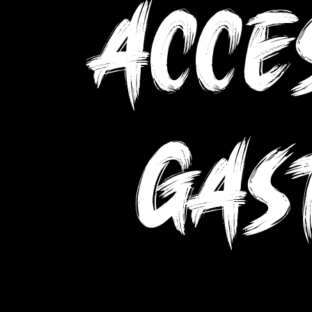
Acce
gas