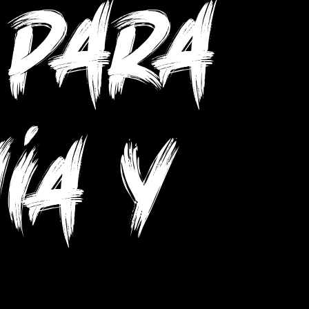
 para
ía y