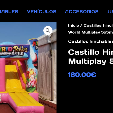
HABLES
VEHÍCULOS
ACCESORIOS
J
Inicio
/
Castillos hinc
World Multiplay 5x5m
Castillos hinchable
Castillo H
Multiplay
160.00
€