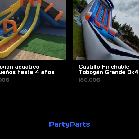
ogán acuático
Castillo Hinchable
ueños hasta 4 años
Tobogán Grande 8x
00
€
180.00
€
PartyParts