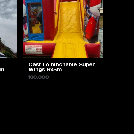
Castillo hinchable Super
4m
Wings 6x5m
160.00
€