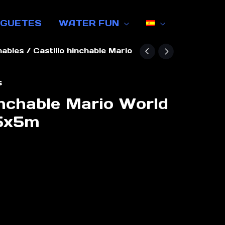
UGUETES
WATER FUN
hables
/ Castillo hinchable Mario
s
inchable Mario World
 5x5m