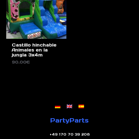
Castillo hinchable
Animales en la
jungla 3x4m
90.00
€
PartyParts
+49 170 70 39 208