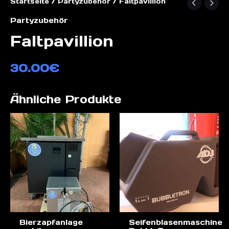
Startseite
/
Partyzubehör
/ Faltpavillion
Partyzubehör
Faltpavillion
30.00
€
Ähnliche Produkte
Bierzapfanlage
Seifenblasenmaschine