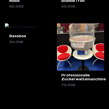
mobil
BubbleTron
60.00
€
50.00
€
Bassbox
30.00
€
Professionelle
Zuckerwattemaschine
70.00
€