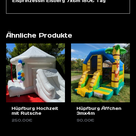
Eisprinzessin Eisberg 7x6m 180€ Tag
Ähnliche Produkte
Hüpfburg Hochzeit
Hüpfburg Äffchen
mit Rutsche
3mx4m
250.00
€
90.00
€