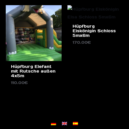
Hüpfburg
Eiskönigin Schloss
5mx6m
170.00
€
Hüpfburg Elefant
mit Rutsche außen
4x5m
110.00
€