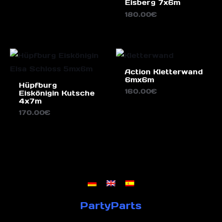
Eisberg 7x6m
180.00
€
Action Kletterwand
6mx6m
Hüpfburg
160.00
€
Eiskönigin Kutsche
4x7m
170.00
€
PartyParts