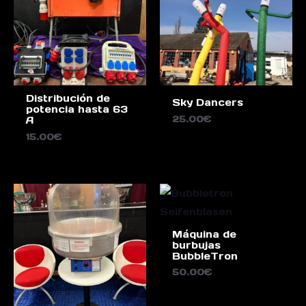
Distribución de
Sky Dancers
potencia hasta 63
25.00
€
A
15.00
€
Máquina de
burbujas
BubbleTron
50.00
€