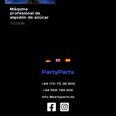
Máquina
profesional de
algodón de azúcar
70.00
€
PartyParts
+49 170 70 39 208
+34 658 783 306
info @partyparts.de