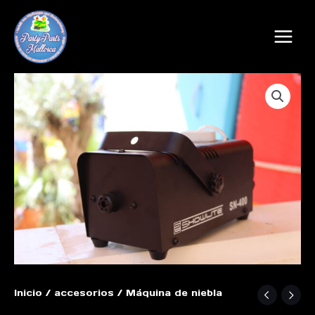
Ir
MAIN
al
MEN
contenido
Inicio
/
accesorios
/ Máquina de niebla