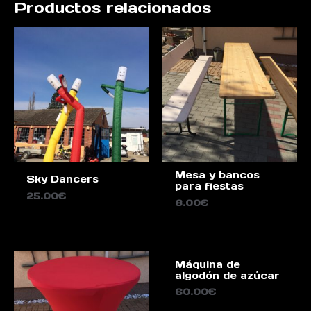
Productos relacionados
Mesa y bancos
Sky Dancers
para fiestas
25.00
€
8.00
€
Máquina de
algodón de azúcar
60.00
€