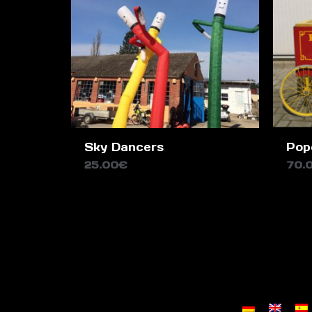
Sky Dancers
Pop
25.00
€
70.