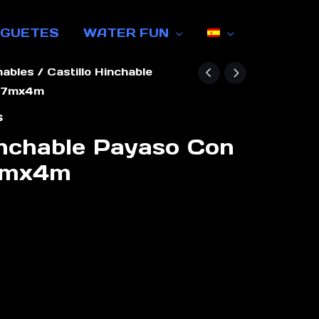
UGUETES
WATER FUN
hables
/ Castillo Hinchable
n 7mx4m
s
inchable Payaso Con
7mx4m