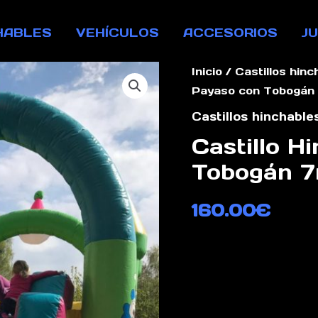
HABLES
VEHÍCULOS
ACCESORIOS
J
Inicio
/
Castillos hinc
Payaso con Tobogá
Castillos hinchable
Castillo H
Tobogán 
160.00
€